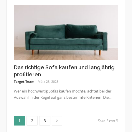
Das richtige Sofa kaufen und langjährig
profitieren
Target Team
März 23, 2023
Wer ein hochwertig Sofas kaufen möchte, achtet bei der
Auswahl in der Regel auf ganz bestimmte Kriterien. Die...
Seite
Seite
Seite
Seitennummerierung
1
2
3
Seite 1 von 3