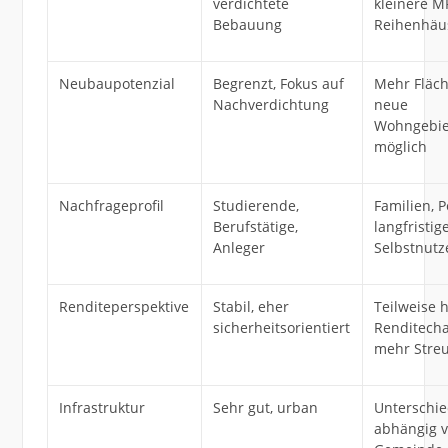
verdichtete
kleinere M
Bebauung
Reihenhäu
Neubaupotenzial
Begrenzt, Fokus auf
Mehr Fläch
Nachverdichtung
neue
Wohngebie
möglich
Nachfrageprofil
Studierende,
Familien, P
Berufstätige,
langfristig
Anleger
Selbstnutz
Renditeperspektive
Stabil, eher
Teilweise 
sicherheitsorientiert
Renditech
mehr Stre
Infrastruktur
Sehr gut, urban
Unterschie
abhängig 